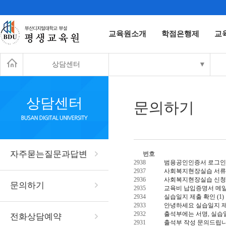
교육원소개
학점은행제
교
상담센터
▼
상담센터
문의하기
자주묻는질문과답변
번호
2938
범용공인인증서 로그인
2937
사회복지현장실습 서
2936
사회복지현장실습 신청
문의하기
2935
교육비 납입증명서 메일
2934
실습일지 제출 확인
(1)
2933
안녕하세요 실습일지 
2932
출석부에는 서명, 실습
전화상담예약
2931
출석부 작성 문의드립니