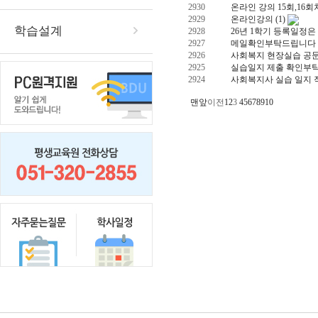
2930
온라인 강의 15회,16
2929
온라인강의
(1)
학습설계
2928
26년 1학기 등록일정
2927
메일확인부탁드립니다
2926
사회복지 현장실습 공문
2925
실습일지 제출 확인부
2924
사회복지사 실습 일지 
맨앞
이전
1
2
3
4
5
6
7
8
9
10