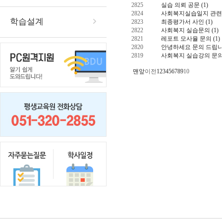
2825
실습 의뢰 공문
(1)
2824
사회복지실습일지 관련
학습설계
2823
최종평가서 사인
(1)
2822
사회복지 실습문의
(1)
2821
레포트 모사율 문의
(1)
2820
안녕하세요 문의 드립니
2819
사회복지 실습강의 문
맨앞
이전
1
2
3
4
5
6
7
8
9
10