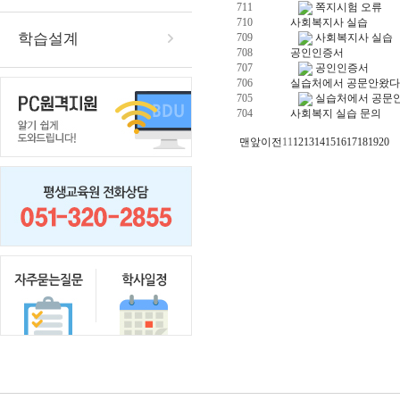
711
쪽지시험 오류
710
사회복지사 실습
학습설계
709
사회복지사 실습
708
공인인증서
707
공인인증서
706
실습처에서 공문안왔다
705
실습처에서 공문
704
사회복지 실습 문의
맨앞
이전
11
12
13
14
15
16
17
18
19
20