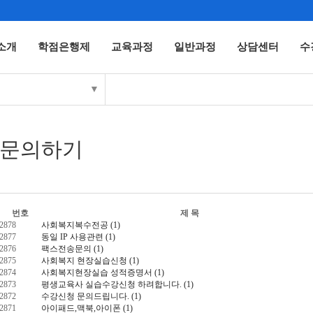
소개
학점은행제
교육과정
일반과정
상담센터
수
▼
문의하기
번호
제 목
2878
사회복지복수전공
(1)
2877
동일 IP 사용관련
(1)
2876
팩스전송문의
(1)
2875
사회복지 현장실습신청
(1)
2874
사회복지현장실습 성적증명서
(1)
2873
평생교육사 실습수강신청 하려합니다.
(1)
2872
수강신청 문의드립니다.
(1)
2871
아이패드,맥북,아이폰
(1)