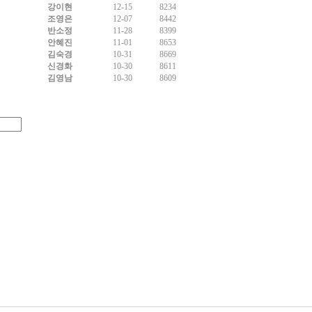
강이현
12-15
8234
조영은
12-07
8442
반소정
11-28
8399
안혜진
11-01
8653
김숙경
10-31
8669
신경화
10-30
8611
김영남
10-30
8609