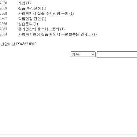
2870
개명
(1)
2869
실습 수강신청
(1)
2868
사회복지사 실습 수강신청 문의
(1)
2867
학점인정 관련
(1)
2866
실습문의
(1)
2865
온라인강의 출석체크문의
(1)
2864
사회복지현장 실습 확인서 우편발송은 언제…
(1)
맨앞
이전
1
2
3
4
5
6
7
8
9
10