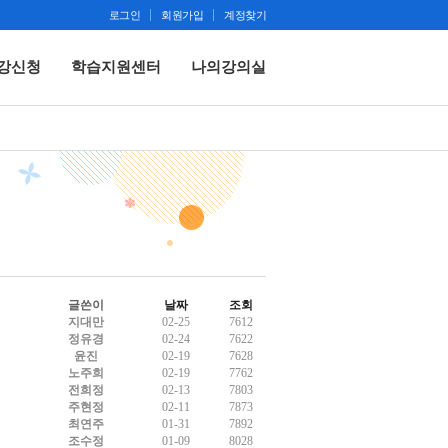
로그인
회원가입
계정찾기
강신청
학습지원센터
나의강의실
글쓴이
날짜
조회
지대만
02-25
7612
정유경
02-24
7622
윤진
02-19
7628
노주희
02-19
7762
전희정
02-13
7803
주현정
02-11
7873
최연주
01-31
7892
조수정
01-09
8028