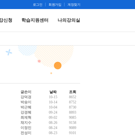
로그인
회원가입
계정찾기
강신청
학습지원센터
나의강의실
글쓴이
날짜
조회
강덕경
10-15
8652
박송이
10-14
8752
박근혜
10-04
8730
강경혜
09-24
8893
최제혁
09-02
9085
채지수
08-26
9158
이정민
08-24
9089
전성미
08-23
9101