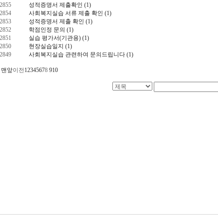
2855
성적증명서 제출확인
(1)
2854
사회복지실습 서류 제출 확인
(1)
2853
성적증명서 제출 확인
(1)
2852
학점인정 문의
(1)
2851
실습 평가서(기관용)
(1)
2850
현장실습일지
(1)
2849
사회복지실습 관련하여 문의드립니다
(1)
맨앞
이전
1
2
3
4
5
6
7
8
9
10