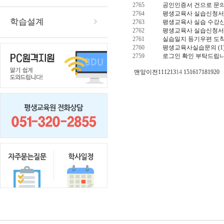
2765
공인인증서 건으로 문
2764
평생교육사 실습신청
학습설계
2763
평생교육사 실습 수강
2762
평생교육사 실습신청서
2761
실습일지 등기우편 도착
2760
평생교육사실습문의
(1
2759
로그인 확인 부탁드립니
맨앞
이전
11
12
13
14
15
16
17
18
19
20