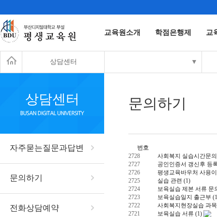
교육원소개
학점은행제
교
상담센터
▼
상담센터
문의하기
자주묻는질문과답변
번호
2728
사회복지 실습시간문의
2727
공인인증서 갱신후 등
2726
평생교육바우처 사용이
문의하기
2725
실습 관련
(1)
2724
보육실습 제본 서류 문
2723
보육실습일지 출근부
(
2722
사회복지현장실습 과목
전화상담예약
2721
보육실습 서류
(1)