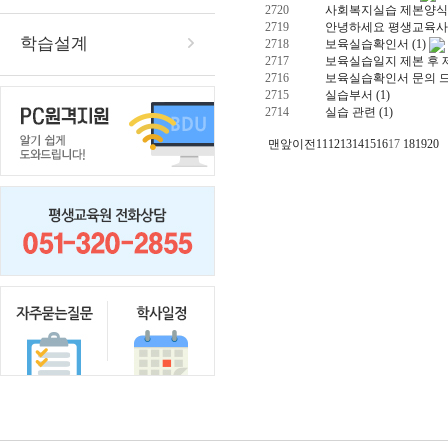
2720
사회복지실습 제본양
2719
안녕하세요 평생교육사
학습설계
2718
보육실습확인서
(1)
2717
보육실습일지 제본 후 
2716
보육실습확인서 문의 
2715
실습부서
(1)
2714
실습 관련
(1)
맨앞
이전
11
12
13
14
15
16
17
18
19
20