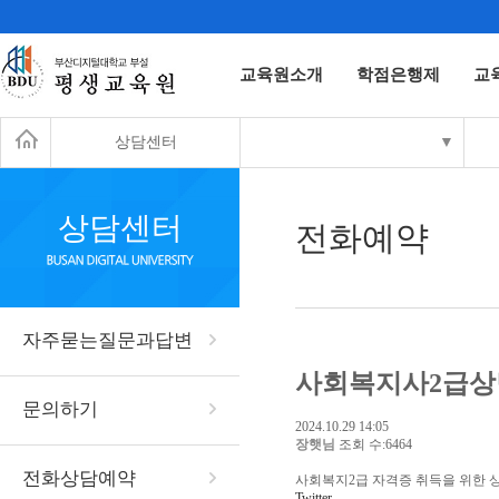
교육원소개
학점은행제
교
상담센터
▼
상담센터
전화예약
자주묻는질문과답변
사회복지사2급상
문의하기
2024.10.29 14:05
장햇님
조회 수:6464
전화상담예약
사회복지2급 자격증 취득을 위한 
Twitter