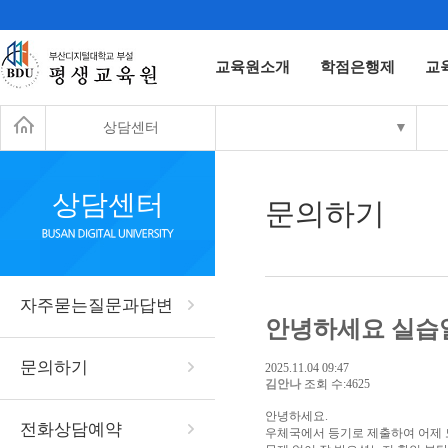
교육원소개
학점은행제
교
상담센터
▼
상담센터
문의하기
자주묻는질문과답변
안녕하세요 실습
문의하기
2025.11.04 09:47
김안나
조회 수:4625
안녕하세요.
전화상담예약
우체국에서 등기로 제출하여 어제 