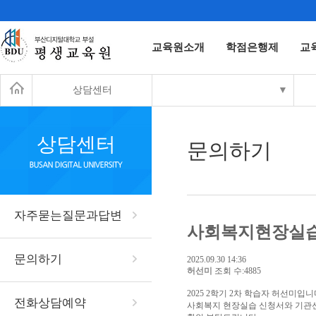
교육원소개
학점은행제
교
상담센터
▼
상담센터
문의하기
자주묻는질문과답변
사회복지현장실습
문의하기
2025.09.30 14:36
허선미
조회 수:4885
2025 2학기 2차 학습자 허선미입니
전화상담예약
사회복지 현장실습 신청서와 기관