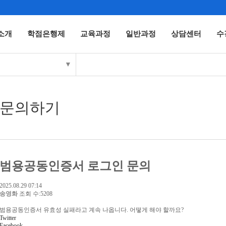
소개
학점은행제
교육과정
일반과정
상담센터
수
▼
문의하기
범용공동인증서 로그인 문의
2025.08.29 07:14
송영화
조회 수:5208
범용공동인증서 유효성 실패라고 계속 나옵니다. 어떻게 해야 할까요?
Twitter
Facebook