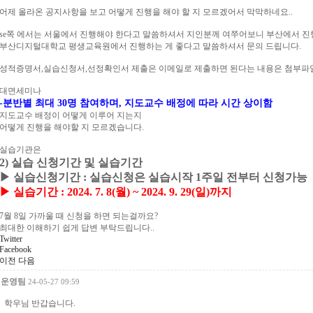
어제 올라온 공지사항을 보고 어떻게 진행을 해야 할 지 모르겠어서 막막하네요..
se쪽 에서는 서울에서 진행해야 한다고 말씀하셔서 지인분께 여쭈어보니 부산에서 
부산디지털대학교 평생교육원에서 진행하는 게 좋다고 말씀하셔서 문의 드립니다.
성적증명서,실습신청서,선정확인서 제출은 이메일로 제출하면 된다는 내용은 첨부파
대면세미나
-
분반별 최대
30
명 참여하며
,
지도교수 배정에 따라 시간 상이함
지도교수 배정이 어떻게 이루어 지는지
어떻게 진행을 해야할 지 모르겠습니다.
실습기관은
2)
실습 신청기간 및 실습기간
▶
실습신청기간
:
실습신청은 실습시작
1
주일 전부터 신청가능
▶
실습기간
: 2024. 7. 8(
월
) ~ 2024. 9. 29(
일
)
까지
7월 8일 가까울 때 신청을 하면 되는걸까요?
최대한 이해하기 쉽게 답변 부탁드립니다..
Twitter
Facebook
이전
다음
운영팀
24-05-27 09:59
학우님 반갑습니다.