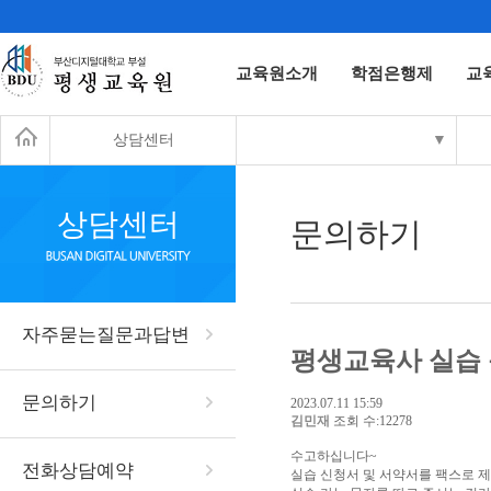
교육원소개
학점은행제
교
상담센터
▼
상담센터
문의하기
자주묻는질문과답변
평생교육사 실습
문의하기
2023.07.11 15:59
김민재
조회 수:12278
수고하십니다~
전화상담예약
실습 신청서 및 서약서를 팩스로 