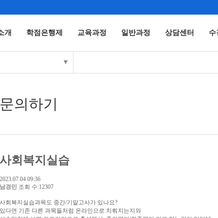
소개
학점은행제
교육과정
일반과정
상담센터
수
▼
문의하기
사회복지실습
2023.07.04 09:36
남경민
조회 수:12307
사회복지실습과목도 중간/기말고사가 있나요?
있다면 기존 다른 과목들처럼 온라인으로 치뤄지는지와