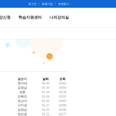
로그인
회원가입
계정찾기
강신청
학습지원센터
나의강의실
글쓴이
날짜
조회
한미애
06-04
10263
김영남
05-30
10304
정훈
05-28
10238
안혜진
05-28
10195
유선아
05-28
10205
서미경
05-27
10286
김영남
05-26
10186
정민영
05-22
10177