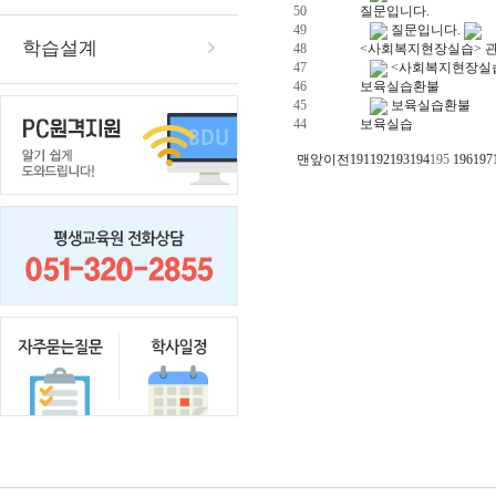
50
질문입니다.
49
질문입니다.
학습설계
48
<사회복지현장실습> 
47
<사회복지현장실
46
보육실습환불
45
보육실습환불
44
보육실습
맨앞
이전
191
192
193
194
195
196
197