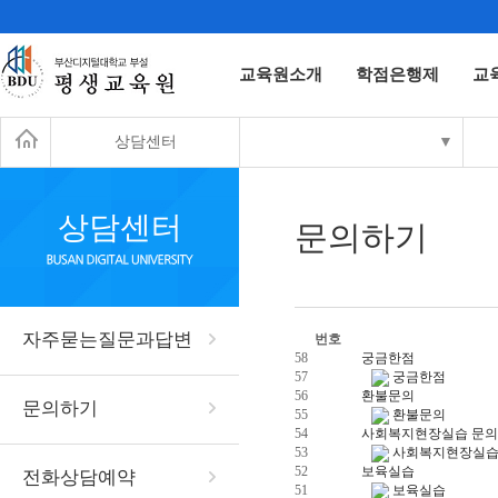
교육원소개
학점은행제
교
상담센터
▼
상담센터
문의하기
자주묻는질문과답변
번호
58
궁금한점
57
궁금한점
56
환불문의
문의하기
55
환불문의
54
사회복지현장실습 문
53
사회복지현장실습
52
보육실습
전화상담예약
51
보육실습