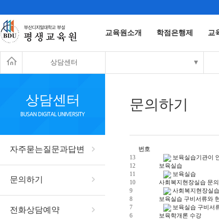
교육원소개
학점은행제
교
상담센터
▼
상담센터
문의하기
자주묻는질문과답변
번호
13
보육실습기관이 
12
보육실습
11
보육실습
문의하기
10
사회복지현장실습 문의
9
사회복지현장실습
8
보육실습 구비서류와 현
7
보육실습 구비서류
전화상담예약
6
보육학개론 수강