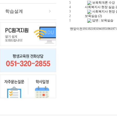
5
보육학개론 수강
4
사회복지사 현장 실습 
학습설계
3
사회복지사 현장 
2
보육실습
(2)
1
답변 : 보육실습
맨앞
이전
191
192
193
194
195
196
197
1