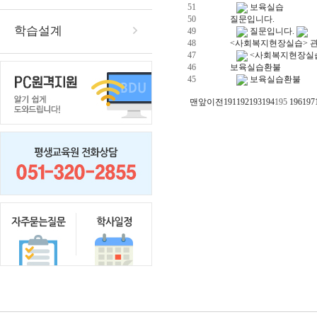
51
보육실습
50
질문입니다.
학습설계
49
질문입니다.
48
<사회복지현장실습> 
47
<사회복지현장실
46
보육실습환불
45
보육실습환불
맨앞
이전
191
192
193
194
195
196
197