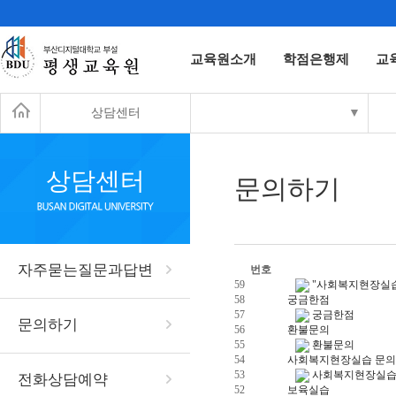
교육원소개
학점은행제
교
상담센터
▼
상담센터
문의하기
자주묻는질문과답변
번호
59
"사회복지현장실습
58
궁금한점
57
궁금한점
문의하기
56
환불문의
55
환불문의
54
사회복지현장실습 문
53
사회복지현장실습
전화상담예약
52
보육실습