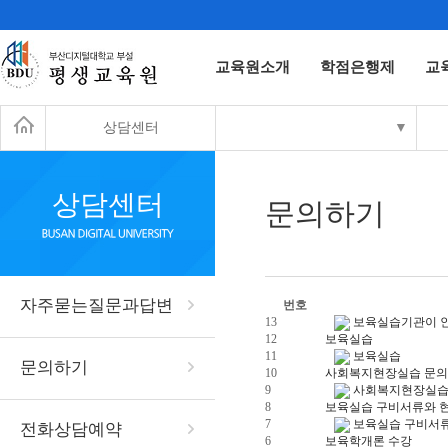
교육원소개
학점은행제
교
상담센터
▼
상담센터
문의하기
자주묻는질문과답변
번호
13
보육실습기관이 
12
보육실습
11
보육실습
문의하기
10
사회복지현장실습 문의
9
사회복지현장실습
8
보육실습 구비서류와 현
7
보육실습 구비서류
전화상담예약
6
보육학개론 수강