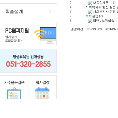
5
보육학개론 수강
4
사회복지사 현장 실습 
학습설계
3
사회복지사 현장 
2
보육실습
(2)
1
답변 : 보육실습
맨앞
이전
191
192
193
194
195
196
197
1